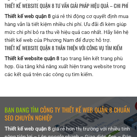
THIẾT KẾ WEBSITE QUẬN 8 TƯ VẤN GIẢI PHÁP HIỆU QUẢ – CHI PHÍ
Thiết kế web quận 8
giá rẻ thì động cơ quyết định mua
hàng vẫn là tiết kiệm nhiều chi phí. Ưu đãi đi kèm giúp
mức chi phí bỏ ra thu về hiệu quả cao nhất. Hãy liên hệ
thiết kế web của Phương Nam để được hỗ trợ.
THIẾT KẾ WEBSITE QUẬN 8 THÂN THIỆN VỚI CÔNG VỤ TÌM KIẾM
Thiết kế website quận 8
tạo trang liên kết trang phù
hợp. Gia tăng khả năng xuất hiện trang website trong
các kết quả trên các công cụ tìm kiếm.
BẠN ĐANG TÌM
CÔNG TY THIẾT KẾ WEB QUẬN 8 CHUẨN
SEO CHUYÊN NGHIỆP
Thiết kế web quận 8
giá rẻ hơn thị trường với nhiều tính
năng tiện lợi – Lên google nhanh – Giao diện đẹp – Đáp