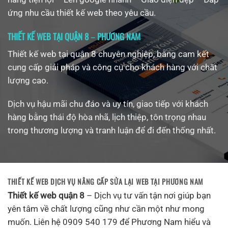
ứng nhu cầu thiết kế web theo yêu cầu.
THIẾT KẾ WEB TẠI QUẬN 8
–
PHƯƠNG NAM
Thiết kế web tại quận 8 chuyên nghiệp, bằng cam kết
cung cấp giải pháp và công cụ cho khách hàng với chất
lượng cao.
Dịch vụ hậu mãi chu đáo và uy tín, giao tiếp với khách
hàng bằng thái độ hòa nhã, lịch thiệp, tôn trọng nhau
trong thương lượng và tranh luận để đi đến thống nhất.
THIẾT KẾ WEB
DỊCH VỤ NÂNG CẤP SỬA LẠI WEB TẠI PHƯƠNG NAM
Thiết kế web quận 8
– Dịch vụ tư vấn tận nơi giúp bạn
yên tâm về chất lượng cũng như cần một như mong
muốn. Liên hệ 0909 540 179 để Phương Nam hiểu và