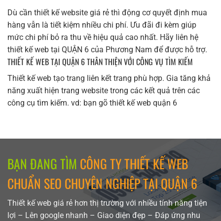
Dù cần thiết kế website giá rẻ thì động cơ quyết định mua
hàng vẫn là tiết kiệm nhiều chi phí. Ưu đãi đi kèm giúp
mức chi phí bỏ ra thu về hiệu quả cao nhất. Hãy liên hệ
thiết kế web tại QUẬN 6 của Phương Nam để được hỗ trợ.
THIẾT KẾ WEB TẠI QUẬN 6 THÂN THIỆN VỚI CÔNG VỤ TÌM KIẾM
Thiết kế web tạo trang liên kết trang phù hợp. Gia tăng khả
năng xuất hiện trang website trong các kết quả trên các
công cụ tìm kiếm. vd: bạn gõ thiết kế web quận 6
BẠN ĐANG TÌM
CÔNG TY THIẾT KẾ WEB
CHUẨN SEO CHUYÊN NGHIỆP TẠI QUẬN 6
Thiết kế web giá rẻ hơn thị trường với nhiều tính năng tiện
lợi – Lên google nhanh – Giao diện đẹp – Đáp ứng nhu