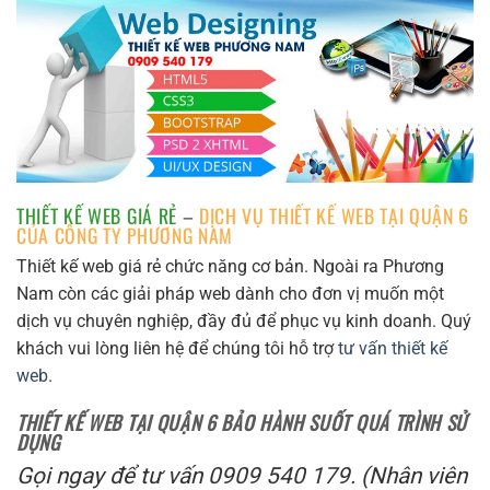
THIẾT KẾ WEB GIÁ RẺ
–
DỊCH VỤ THIẾT KẾ WEB TẠI QUẬN 6
CỦA CÔNG TY PHƯƠNG NAM
Thiết kế web giá rẻ chức năng cơ bản. Ngoài ra Phương
Nam còn các giải pháp web dành cho đơn vị muốn một
dịch vụ chuyên nghiệp, đầy đủ để phục vụ kinh doanh. Quý
khách vui lòng liên hệ để chúng tôi hỗ trợ
tư vấn thiết kế
web
.
THIẾT KẾ WEB TẠI QUẬN 6 BẢO HÀNH SUỐT QUÁ TRÌNH SỬ
DỤNG
Gọi ngay để tư vấn 0909 540 179. (Nhân viên