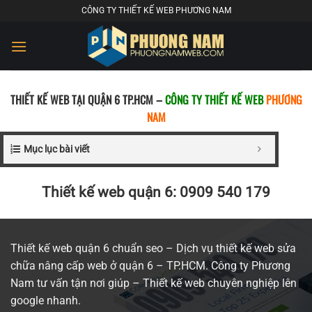
Chuyển
CÔNG TY THIẾT KẾ WEB PHƯƠNG NAM
đến
nội
dung
THIẾT KẾ WEB TẠI QUẬN 6 TP.HCM –
CÔNG TY THIẾT KẾ WEB
PHƯƠNG
NAM
Mục lục bài viết
Thiết kế web quận 6: 0909 540 179
Thiết kế web quận 6 chuẩn seo – Dịch vụ thiết kế web sửa
chữa nâng cấp web ở quận 6 – TP.HCM. Công ty Phương
Nam tư vấn tận nơi giúp –
Thiết kế web
chuyên nghiệp lên
google nhanh.